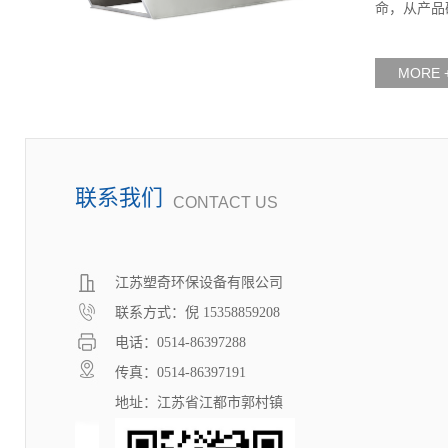
命，从产品
本届展会以近19.6万平方米的展示规模，展示囊
括水与污水处理、给水排水、固废处理处置、大
MORE 
气污染治理、环境监测等产业全领域的前沿科技
成果，从材料、设备、技术到成套方案，为行业
呈现出一场大规模、聚集化的盛会，为促使行业
合作搭建了交流的平台。
联系我们
CONTACT US
江苏塑奇环保设备有限公司
联系方式：倪 15358859208
电话：0514-86397288
传真：0514-86397191
地址：江苏省江都市郭村镇